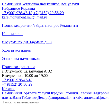
Памятники
Установка памятников
Все услуги
Избранное
Корзина
+7 (900) 938-43-18
+7 (8152) 20-56-29
karelmonument.mur@mail.ru
Поиск захоронений
Задать вопрос
Реквизиты
Наш каталог
г. Мурманск, ул. Баумана д. 32
Уход за могилами
Установка памятников
Поиск захоронений
г. Мурманск, ул. Баумана д. 32
Ежедневно с 10:00 до 19:00
+7 (900) 938-43-18
+7 (8152) 20-56-29
Каталог
Памятники
Портреты
Услуги
Оградки
Столики
Лавочки
Надгробн
плиты
Вазы
Таблички
Декор
Гравировка
Плитка
Комплексы
Цокол