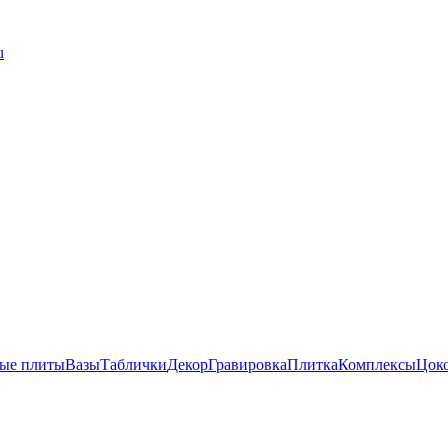
u
ые плиты
Вазы
Таблички
Декор
Гравировка
Плитка
Комплексы
Цок