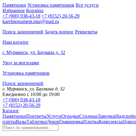
Памятники
Установка памятников
Все услуги
Избранное
Корзина
+7 (900) 938-43-18
+7 (8152) 20-56-29
karelmonument.mur@mail.ru
Поиск захоронений
Задать вопрос
Реквизиты
Наш каталог
г. Мурманск, ул. Баумана д. 32
Уход за могилами
Установка памятников
Поиск захоронений
г. Мурманск, ул. Баумана д. 32
Ежедневно с 10:00 до 19:00
+7 (900) 938-43-18
+7 (8152) 20-56-29
Каталог
Памятники
Портреты
Услуги
Оградки
Столики
Лавочки
Надгробн
плиты
Вазы
Таблички
Декор
Гравировка
Плитка
Комплексы
Цокол