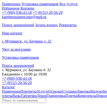
Памятники
Установка памятников
Все услуги
Избранное
Корзина
+7 (900) 938-43-18
+7 (8152) 20-56-29
karelmonument.mur@mail.ru
Поиск захоронений
Задать вопрос
Реквизиты
Наш каталог
г. Мурманск, ул. Баумана д. 32
Уход за могилами
Установка памятников
Поиск захоронений
г. Мурманск, ул. Баумана д. 32
Ежедневно с 10:00 до 19:00
+7 (900) 938-43-18
+7 (8152) 20-56-29
Каталог
Памятники
Портреты
Услуги
Оградки
Столики
Лавочки
Надгробн
плиты
Вазы
Таблички
Декор
Гравировка
Плитка
Комплексы
Цокол