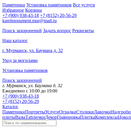
Памятники
Установка памятников
Все услуги
Избранное
Корзина
+7 (900) 938-43-18
+7 (8152) 20-56-29
karelmonument.mur@mail.ru
Поиск захоронений
Задать вопрос
Реквизиты
Наш каталог
г. Мурманск, ул. Баумана д. 32
Уход за могилами
Установка памятников
Поиск захоронений
г. Мурманск, ул. Баумана д. 32
Ежедневно с 10:00 до 19:00
+7 (900) 938-43-18
+7 (8152) 20-56-29
Каталог
Памятники
Портреты
Услуги
Оградки
Столики
Лавочки
Надгробн
плиты
Вазы
Таблички
Декор
Гравировка
Плитка
Комплексы
Цокол