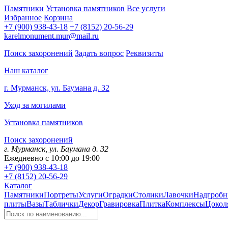
Памятники
Установка памятников
Все услуги
Избранное
Корзина
+7 (900) 938-43-18
+7 (8152) 20-56-29
karelmonument.mur@mail.ru
Поиск захоронений
Задать вопрос
Реквизиты
Наш каталог
г. Мурманск, ул. Баумана д. 32
Уход за могилами
Установка памятников
Поиск захоронений
г. Мурманск, ул. Баумана д. 32
Ежедневно с 10:00 до 19:00
+7 (900) 938-43-18
+7 (8152) 20-56-29
Каталог
Памятники
Портреты
Услуги
Оградки
Столики
Лавочки
Надгробн
плиты
Вазы
Таблички
Декор
Гравировка
Плитка
Комплексы
Цокол