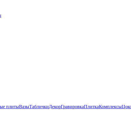
u
ые плиты
Вазы
Таблички
Декор
Гравировка
Плитка
Комплексы
Цок