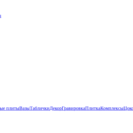
u
ые плиты
Вазы
Таблички
Декор
Гравировка
Плитка
Комплексы
Цок