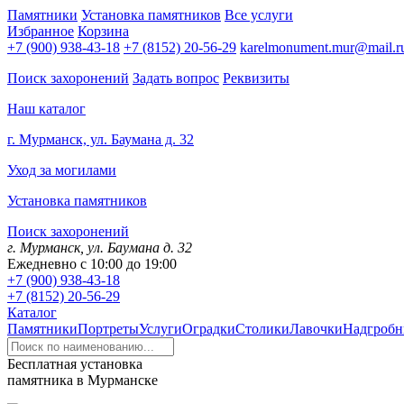
Памятники
Установка памятников
Все услуги
Избранное
Корзина
+7 (900) 938-43-18
+7 (8152) 20-56-29
karelmonument.mur@mail.r
Поиск захоронений
Задать вопрос
Реквизиты
Наш каталог
г. Мурманск, ул. Баумана д. 32
Уход за могилами
Установка памятников
Поиск захоронений
г. Мурманск, ул. Баумана д. 32
Ежедневно с 10:00 до 19:00
+7 (900) 938-43-18
+7 (8152) 20-56-29
Каталог
Памятники
Портреты
Услуги
Оградки
Столики
Лавочки
Надгробн
Бесплатная установка
памятника в Мурманске