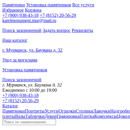
Памятники
Установка памятников
Все услуги
Избранное
Корзина
+7 (900) 938-43-18
+7 (8152) 20-56-29
karelmonument.mur@mail.ru
Поиск захоронений
Задать вопрос
Реквизиты
Наш каталог
г. Мурманск, ул. Баумана д. 32
Уход за могилами
Установка памятников
Поиск захоронений
г. Мурманск, ул. Баумана д. 32
Ежедневно с 10:00 до 19:00
+7 (900) 938-43-18
+7 (8152) 20-56-29
Каталог
Памятники
Портреты
Услуги
Оградки
Столики
Лавочки
Надгробн
плиты
Вазы
Таблички
Декор
Гравировка
Плитка
Комплексы
Цокол