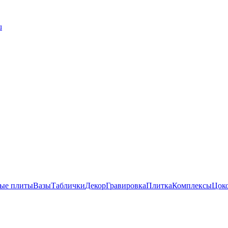
u
ые плиты
Вазы
Таблички
Декор
Гравировка
Плитка
Комплексы
Цок