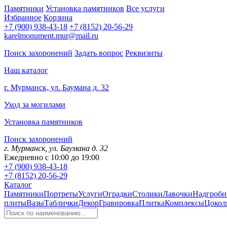
Памятники
Установка памятников
Все услуги
Избранное
Корзина
+7 (900) 938-43-18
+7 (8152) 20-56-29
karelmonument.mur@mail.ru
Поиск захоронений
Задать вопрос
Реквизиты
Наш каталог
г. Мурманск, ул. Баумана д. 32
Уход за могилами
Установка памятников
Поиск захоронений
г. Мурманск, ул. Баумана д. 32
Ежедневно с 10:00 до 19:00
+7 (900) 938-43-18
+7 (8152) 20-56-29
Каталог
Памятники
Портреты
Услуги
Оградки
Столики
Лавочки
Надгробн
плиты
Вазы
Таблички
Декор
Гравировка
Плитка
Комплексы
Цокол