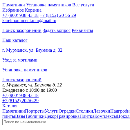
Памятники
Установка памятников
Все услуги
Избранное
Корзина
+7 (900) 938-43-18
+7 (8152) 20-56-29
karelmonument.mur@mail.ru
Поиск захоронений
Задать вопрос
Реквизиты
Наш каталог
г. Мурманск, ул. Баумана д. 32
Уход за могилами
Установка памятников
Поиск захоронений
г. Мурманск, ул. Баумана д. 32
Ежедневно с 10:00 до 19:00
+7 (900) 938-43-18
+7 (8152) 20-56-29
Каталог
Памятники
Портреты
Услуги
Оградки
Столики
Лавочки
Надгробн
плиты
Вазы
Таблички
Декор
Гравировка
Плитка
Комплексы
Цокол