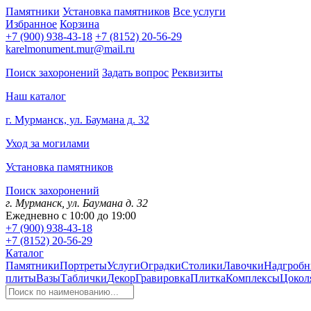
Памятники
Установка памятников
Все услуги
Избранное
Корзина
+7 (900) 938-43-18
+7 (8152) 20-56-29
karelmonument.mur@mail.ru
Поиск захоронений
Задать вопрос
Реквизиты
Наш каталог
г. Мурманск, ул. Баумана д. 32
Уход за могилами
Установка памятников
Поиск захоронений
г. Мурманск, ул. Баумана д. 32
Ежедневно с 10:00 до 19:00
+7 (900) 938-43-18
+7 (8152) 20-56-29
Каталог
Памятники
Портреты
Услуги
Оградки
Столики
Лавочки
Надгробн
плиты
Вазы
Таблички
Декор
Гравировка
Плитка
Комплексы
Цокол