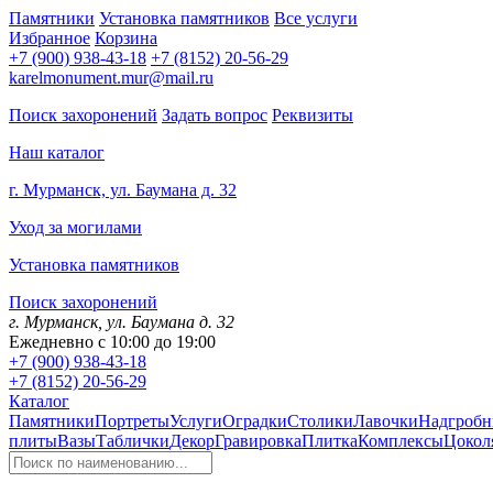
Памятники
Установка памятников
Все услуги
Избранное
Корзина
+7 (900) 938-43-18
+7 (8152) 20-56-29
karelmonument.mur@mail.ru
Поиск захоронений
Задать вопрос
Реквизиты
Наш каталог
г. Мурманск, ул. Баумана д. 32
Уход за могилами
Установка памятников
Поиск захоронений
г. Мурманск, ул. Баумана д. 32
Ежедневно с 10:00 до 19:00
+7 (900) 938-43-18
+7 (8152) 20-56-29
Каталог
Памятники
Портреты
Услуги
Оградки
Столики
Лавочки
Надгробн
плиты
Вазы
Таблички
Декор
Гравировка
Плитка
Комплексы
Цокол