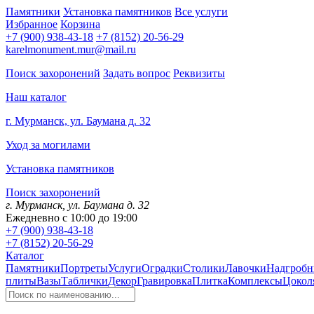
Памятники
Установка памятников
Все услуги
Избранное
Корзина
+7 (900) 938-43-18
+7 (8152) 20-56-29
karelmonument.mur@mail.ru
Поиск захоронений
Задать вопрос
Реквизиты
Наш каталог
г. Мурманск, ул. Баумана д. 32
Уход за могилами
Установка памятников
Поиск захоронений
г. Мурманск, ул. Баумана д. 32
Ежедневно с 10:00 до 19:00
+7 (900) 938-43-18
+7 (8152) 20-56-29
Каталог
Памятники
Портреты
Услуги
Оградки
Столики
Лавочки
Надгробн
плиты
Вазы
Таблички
Декор
Гравировка
Плитка
Комплексы
Цокол