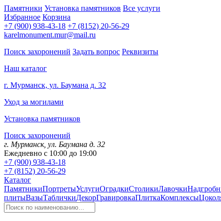
Памятники
Установка памятников
Все услуги
Избранное
Корзина
+7 (900) 938-43-18
+7 (8152) 20-56-29
karelmonument.mur@mail.ru
Поиск захоронений
Задать вопрос
Реквизиты
Наш каталог
г. Мурманск, ул. Баумана д. 32
Уход за могилами
Установка памятников
Поиск захоронений
г. Мурманск, ул. Баумана д. 32
Ежедневно с 10:00 до 19:00
+7 (900) 938-43-18
+7 (8152) 20-56-29
Каталог
Памятники
Портреты
Услуги
Оградки
Столики
Лавочки
Надгробн
плиты
Вазы
Таблички
Декор
Гравировка
Плитка
Комплексы
Цокол