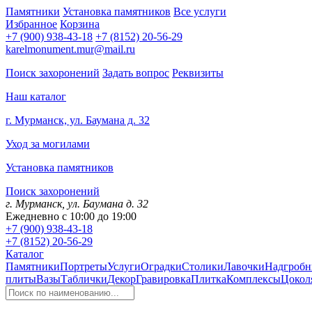
Памятники
Установка памятников
Все услуги
Избранное
Корзина
+7 (900) 938-43-18
+7 (8152) 20-56-29
karelmonument.mur@mail.ru
Поиск захоронений
Задать вопрос
Реквизиты
Наш каталог
г. Мурманск, ул. Баумана д. 32
Уход за могилами
Установка памятников
Поиск захоронений
г. Мурманск, ул. Баумана д. 32
Ежедневно с 10:00 до 19:00
+7 (900) 938-43-18
+7 (8152) 20-56-29
Каталог
Памятники
Портреты
Услуги
Оградки
Столики
Лавочки
Надгробн
плиты
Вазы
Таблички
Декор
Гравировка
Плитка
Комплексы
Цокол