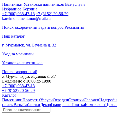
Памятники
Установка памятников
Все услуги
Избранное
Корзина
+7 (900) 938-43-18
+7 (8152) 20-56-29
karelmonument.mur@mail.ru
Поиск захоронений
Задать вопрос
Реквизиты
Наш каталог
г. Мурманск, ул. Баумана д. 32
Уход за могилами
Установка памятников
Поиск захоронений
г. Мурманск, ул. Баумана д. 32
Ежедневно с 10:00 до 19:00
+7 (900) 938-43-18
+7 (8152) 20-56-29
Каталог
Памятники
Портреты
Услуги
Оградки
Столики
Лавочки
Надгробн
плиты
Вазы
Таблички
Декор
Гравировка
Плитка
Комплексы
Цокол