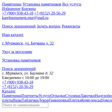
Памятники
Установка памятников
Все услуги
Избранное
Корзина
+7 (900) 938-43-18
+7 (8152) 20-56-29
karelmonument.mur@mail.ru
Поиск захоронений
Задать вопрос
Реквизиты
Наш каталог
г. Мурманск, ул. Баумана д. 32
Уход за могилами
Установка памятников
Поиск захоронений
г. Мурманск, ул. Баумана д. 32
Ежедневно с 10:00 до 19:00
+7 (900) 938-43-18
+7 (8152) 20-56-29
Каталог
Памятники
Портреты
Услуги
Оградки
Столики
Лавочки
Надгробн
плиты
Вазы
Таблички
Декор
Гравировка
Плитка
Комплексы
Цокол