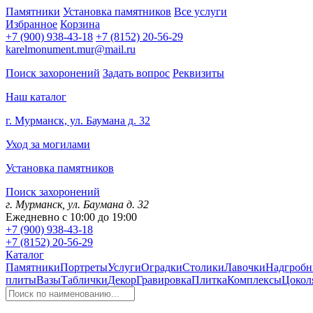
Памятники
Установка памятников
Все услуги
Избранное
Корзина
+7 (900) 938-43-18
+7 (8152) 20-56-29
karelmonument.mur@mail.ru
Поиск захоронений
Задать вопрос
Реквизиты
Наш каталог
г. Мурманск, ул. Баумана д. 32
Уход за могилами
Установка памятников
Поиск захоронений
г. Мурманск, ул. Баумана д. 32
Ежедневно с 10:00 до 19:00
+7 (900) 938-43-18
+7 (8152) 20-56-29
Каталог
Памятники
Портреты
Услуги
Оградки
Столики
Лавочки
Надгробн
плиты
Вазы
Таблички
Декор
Гравировка
Плитка
Комплексы
Цокол