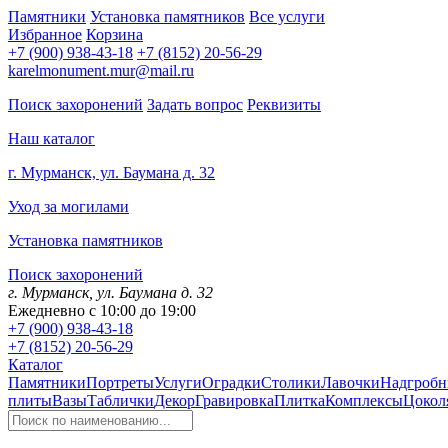
Памятники
Установка памятников
Все услуги
Избранное
Корзина
+7 (900) 938-43-18
+7 (8152) 20-56-29
karelmonument.mur@mail.ru
Поиск захоронений
Задать вопрос
Реквизиты
Наш каталог
г. Мурманск, ул. Баумана д. 32
Уход за могилами
Установка памятников
Поиск захоронений
г. Мурманск, ул. Баумана д. 32
Ежедневно с 10:00 до 19:00
+7 (900) 938-43-18
+7 (8152) 20-56-29
Каталог
Памятники
Портреты
Услуги
Оградки
Столики
Лавочки
Надгробн
плиты
Вазы
Таблички
Декор
Гравировка
Плитка
Комплексы
Цокол