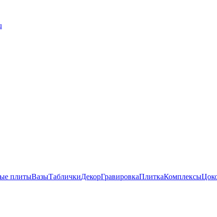
u
ые плиты
Вазы
Таблички
Декор
Гравировка
Плитка
Комплексы
Цок