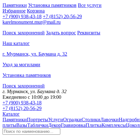
Памятники
Установка памятников
Все услуги
Избранное
Корзина
+7 (900) 938-43-18
+7 (8152) 20-56-29
karelmonument.mur@mail.ru
Поиск захоронений
Задать вопрос
Реквизиты
Наш каталог
г. Мурманск, ул. Баумана д. 32
Уход за могилами
Установка памятников
Поиск захоронений
г. Мурманск, ул. Баумана д. 32
Ежедневно с 10:00 до 19:00
+7 (900) 938-43-18
+7 (8152) 20-56-29
Каталог
Памятники
Портреты
Услуги
Оградки
Столики
Лавочки
Надгробн
плиты
Вазы
Таблички
Декор
Гравировка
Плитка
Комплексы
Цокол