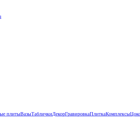
u
ые плиты
Вазы
Таблички
Декор
Гравировка
Плитка
Комплексы
Цок