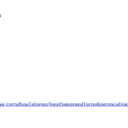
u
ые плиты
Вазы
Таблички
Декор
Гравировка
Плитка
Комплексы
Цок