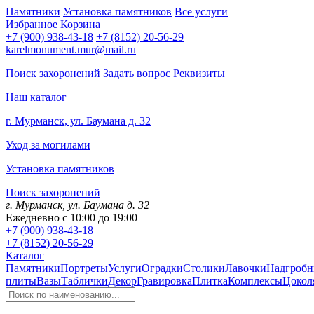
Памятники
Установка памятников
Все услуги
Избранное
Корзина
+7 (900) 938-43-18
+7 (8152) 20-56-29
karelmonument.mur@mail.ru
Поиск захоронений
Задать вопрос
Реквизиты
Наш каталог
г. Мурманск, ул. Баумана д. 32
Уход за могилами
Установка памятников
Поиск захоронений
г. Мурманск, ул. Баумана д. 32
Ежедневно с 10:00 до 19:00
+7 (900) 938-43-18
+7 (8152) 20-56-29
Каталог
Памятники
Портреты
Услуги
Оградки
Столики
Лавочки
Надгробн
плиты
Вазы
Таблички
Декор
Гравировка
Плитка
Комплексы
Цокол