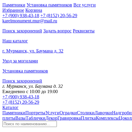
Памятники
Установка памятников
Все услуги
Избранное
Корзина
+7 (900) 938-43-18
+7 (8152) 20-56-29
karelmonument.mur@mail.ru
Поиск захоронений
Задать вопрос
Реквизиты
Наш каталог
г. Мурманск, ул. Баумана д. 32
Уход за могилами
Установка памятников
Поиск захоронений
г. Мурманск, ул. Баумана д. 32
Ежедневно с 10:00 до 19:00
+7 (900) 938-43-18
+7 (8152) 20-56-29
Каталог
Памятники
Портреты
Услуги
Оградки
Столики
Лавочки
Надгробн
плиты
Вазы
Таблички
Декор
Гравировка
Плитка
Комплексы
Цокол