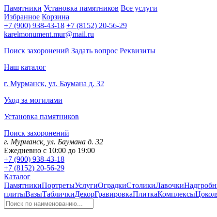
Памятники
Установка памятников
Все услуги
Избранное
Корзина
+7 (900) 938-43-18
+7 (8152) 20-56-29
karelmonument.mur@mail.ru
Поиск захоронений
Задать вопрос
Реквизиты
Наш каталог
г. Мурманск, ул. Баумана д. 32
Уход за могилами
Установка памятников
Поиск захоронений
г. Мурманск, ул. Баумана д. 32
Ежедневно с 10:00 до 19:00
+7 (900) 938-43-18
+7 (8152) 20-56-29
Каталог
Памятники
Портреты
Услуги
Оградки
Столики
Лавочки
Надгробн
плиты
Вазы
Таблички
Декор
Гравировка
Плитка
Комплексы
Цокол