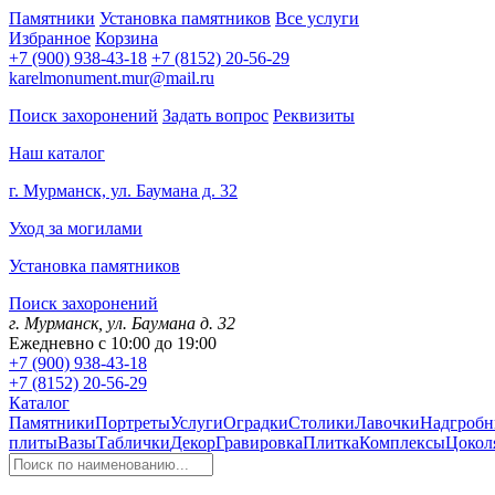
Памятники
Установка памятников
Все услуги
Избранное
Корзина
+7 (900) 938-43-18
+7 (8152) 20-56-29
karelmonument.mur@mail.ru
Поиск захоронений
Задать вопрос
Реквизиты
Наш каталог
г. Мурманск, ул. Баумана д. 32
Уход за могилами
Установка памятников
Поиск захоронений
г. Мурманск, ул. Баумана д. 32
Ежедневно с 10:00 до 19:00
+7 (900) 938-43-18
+7 (8152) 20-56-29
Каталог
Памятники
Портреты
Услуги
Оградки
Столики
Лавочки
Надгробн
плиты
Вазы
Таблички
Декор
Гравировка
Плитка
Комплексы
Цокол