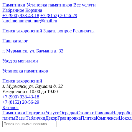
Памятники
Установка памятников
Все услуги
Избранное
Корзина
+7 (900) 938-43-18
+7 (8152) 20-56-29
karelmonument.mur@mail.ru
Поиск захоронений
Задать вопрос
Реквизиты
Наш каталог
г. Мурманск, ул. Баумана д. 32
Уход за могилами
Установка памятников
Поиск захоронений
г. Мурманск, ул. Баумана д. 32
Ежедневно с 10:00 до 19:00
+7 (900) 938-43-18
+7 (8152) 20-56-29
Каталог
Памятники
Портреты
Услуги
Оградки
Столики
Лавочки
Надгробн
плиты
Вазы
Таблички
Декор
Гравировка
Плитка
Комплексы
Цокол