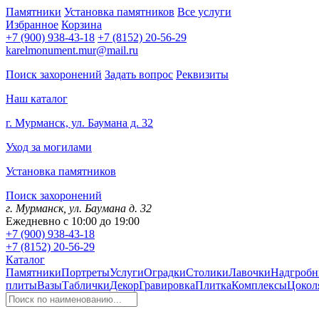
Памятники
Установка памятников
Все услуги
Избранное
Корзина
+7 (900) 938-43-18
+7 (8152) 20-56-29
karelmonument.mur@mail.ru
Поиск захоронений
Задать вопрос
Реквизиты
Наш каталог
г. Мурманск, ул. Баумана д. 32
Уход за могилами
Установка памятников
Поиск захоронений
г. Мурманск, ул. Баумана д. 32
Ежедневно с 10:00 до 19:00
+7 (900) 938-43-18
+7 (8152) 20-56-29
Каталог
Памятники
Портреты
Услуги
Оградки
Столики
Лавочки
Надгробн
плиты
Вазы
Таблички
Декор
Гравировка
Плитка
Комплексы
Цокол