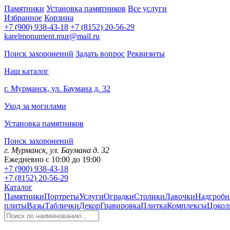
Памятники
Установка памятников
Все услуги
Избранное
Корзина
+7 (900) 938-43-18
+7 (8152) 20-56-29
karelmonument.mur@mail.ru
Поиск захоронений
Задать вопрос
Реквизиты
Наш каталог
г. Мурманск, ул. Баумана д. 32
Уход за могилами
Установка памятников
Поиск захоронений
г. Мурманск, ул. Баумана д. 32
Ежедневно с 10:00 до 19:00
+7 (900) 938-43-18
+7 (8152) 20-56-29
Каталог
Памятники
Портреты
Услуги
Оградки
Столики
Лавочки
Надгробн
плиты
Вазы
Таблички
Декор
Гравировка
Плитка
Комплексы
Цокол