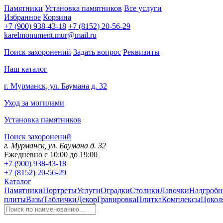
Памятники
Установка памятников
Все услуги
Избранное
Корзина
+7 (900) 938-43-18
+7 (8152) 20-56-29
karelmonument.mur@mail.ru
Поиск захоронений
Задать вопрос
Реквизиты
Наш каталог
г. Мурманск, ул. Баумана д. 32
Уход за могилами
Установка памятников
Поиск захоронений
г. Мурманск, ул. Баумана д. 32
Ежедневно с 10:00 до 19:00
+7 (900) 938-43-18
+7 (8152) 20-56-29
Каталог
Памятники
Портреты
Услуги
Оградки
Столики
Лавочки
Надгробн
плиты
Вазы
Таблички
Декор
Гравировка
Плитка
Комплексы
Цокол