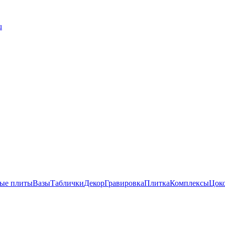
u
ые плиты
Вазы
Таблички
Декор
Гравировка
Плитка
Комплексы
Цок