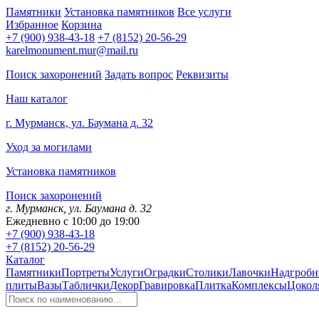
Памятники
Установка памятников
Все услуги
Избранное
Корзина
+7 (900) 938-43-18
+7 (8152) 20-56-29
karelmonument.mur@mail.ru
Поиск захоронений
Задать вопрос
Реквизиты
Наш каталог
г. Мурманск, ул. Баумана д. 32
Уход за могилами
Установка памятников
Поиск захоронений
г. Мурманск, ул. Баумана д. 32
Ежедневно с 10:00 до 19:00
+7 (900) 938-43-18
+7 (8152) 20-56-29
Каталог
Памятники
Портреты
Услуги
Оградки
Столики
Лавочки
Надгробн
плиты
Вазы
Таблички
Декор
Гравировка
Плитка
Комплексы
Цокол