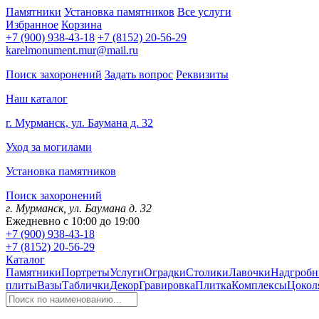
Памятники
Установка памятников
Все услуги
Избранное
Корзина
+7 (900) 938-43-18
+7 (8152) 20-56-29
karelmonument.mur@mail.ru
Поиск захоронений
Задать вопрос
Реквизиты
Наш каталог
г. Мурманск, ул. Баумана д. 32
Уход за могилами
Установка памятников
Поиск захоронений
г. Мурманск, ул. Баумана д. 32
Ежедневно с 10:00 до 19:00
+7 (900) 938-43-18
+7 (8152) 20-56-29
Каталог
Памятники
Портреты
Услуги
Оградки
Столики
Лавочки
Надгробн
плиты
Вазы
Таблички
Декор
Гравировка
Плитка
Комплексы
Цокол