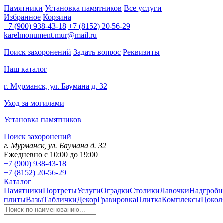
Памятники
Установка памятников
Все услуги
Избранное
Корзина
+7 (900) 938-43-18
+7 (8152) 20-56-29
karelmonument.mur@mail.ru
Поиск захоронений
Задать вопрос
Реквизиты
Наш каталог
г. Мурманск, ул. Баумана д. 32
Уход за могилами
Установка памятников
Поиск захоронений
г. Мурманск, ул. Баумана д. 32
Ежедневно с 10:00 до 19:00
+7 (900) 938-43-18
+7 (8152) 20-56-29
Каталог
Памятники
Портреты
Услуги
Оградки
Столики
Лавочки
Надгробн
плиты
Вазы
Таблички
Декор
Гравировка
Плитка
Комплексы
Цокол