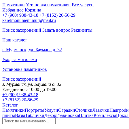
Памятники
Установка памятников
Все услуги
Избранное
Корзина
+7 (900) 938-43-18
+7 (8152) 20-56-29
karelmonument.mur@mail.ru
Поиск захоронений
Задать вопрос
Реквизиты
Наш каталог
г. Мурманск, ул. Баумана д. 32
Уход за могилами
Установка памятников
Поиск захоронений
г. Мурманск, ул. Баумана д. 32
Ежедневно с 10:00 до 19:00
+7 (900) 938-43-18
+7 (8152) 20-56-29
Каталог
Памятники
Портреты
Услуги
Оградки
Столики
Лавочки
Надгробн
плиты
Вазы
Таблички
Декор
Гравировка
Плитка
Комплексы
Цокол