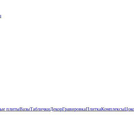
u
ые плиты
Вазы
Таблички
Декор
Гравировка
Плитка
Комплексы
Цок