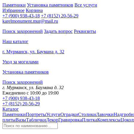
Памятники
Установка памятников
Все услуги
Избранное
Корзина
+7 (900) 938-43-18
+7 (8152) 20-56-29
karelmonument.mur@mail.ru
Поиск захоронений
Задать вопрос
Реквизиты
Наш каталог
г. Мурманск, ул. Баумана д. 32
Уход за могилами
Установка памятников
Поиск захоронений
г. Мурманск, ул. Баумана д. 32
Ежедневно с 10:00 до 19:00
+7 (900) 938-43-18
+7 (8152) 20-56-29
Каталог
Памятники
Портреты
Услуги
Оградки
Столики
Лавочки
Надгробн
плиты
Вазы
Таблички
Декор
Гравировка
Плитка
Комплексы
Цокол