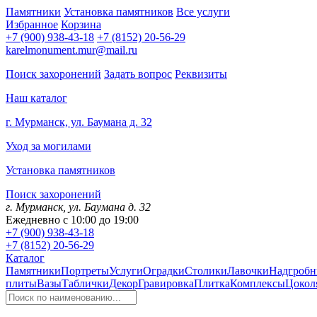
Памятники
Установка памятников
Все услуги
Избранное
Корзина
+7 (900) 938-43-18
+7 (8152) 20-56-29
karelmonument.mur@mail.ru
Поиск захоронений
Задать вопрос
Реквизиты
Наш каталог
г. Мурманск, ул. Баумана д. 32
Уход за могилами
Установка памятников
Поиск захоронений
г. Мурманск, ул. Баумана д. 32
Ежедневно с 10:00 до 19:00
+7 (900) 938-43-18
+7 (8152) 20-56-29
Каталог
Памятники
Портреты
Услуги
Оградки
Столики
Лавочки
Надгробн
плиты
Вазы
Таблички
Декор
Гравировка
Плитка
Комплексы
Цокол