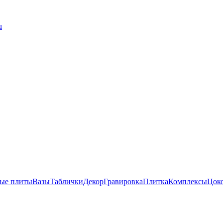
u
ые плиты
Вазы
Таблички
Декор
Гравировка
Плитка
Комплексы
Цок