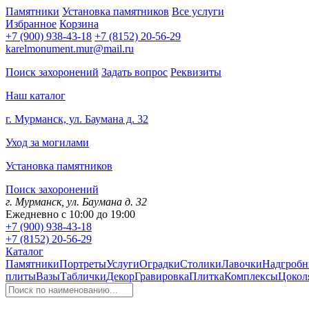
Памятники
Установка памятников
Все услуги
Избранное
Корзина
+7 (900) 938-43-18
+7 (8152) 20-56-29
karelmonument.mur@mail.ru
Поиск захоронений
Задать вопрос
Реквизиты
Наш каталог
г. Мурманск, ул. Баумана д. 32
Уход за могилами
Установка памятников
Поиск захоронений
г. Мурманск, ул. Баумана д. 32
Ежедневно с 10:00 до 19:00
+7 (900) 938-43-18
+7 (8152) 20-56-29
Каталог
Памятники
Портреты
Услуги
Оградки
Столики
Лавочки
Надгробн
плиты
Вазы
Таблички
Декор
Гравировка
Плитка
Комплексы
Цокол