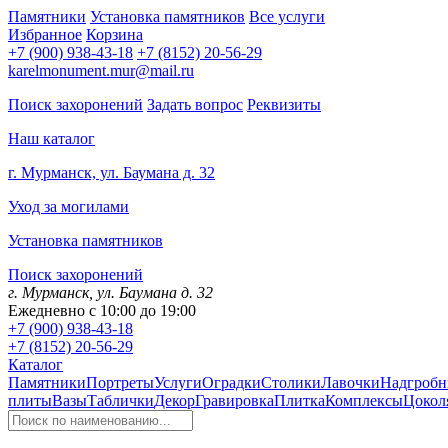
Памятники
Установка памятников
Все услуги
Избранное
Корзина
+7 (900) 938-43-18
+7 (8152) 20-56-29
karelmonument.mur@mail.ru
Поиск захоронений
Задать вопрос
Реквизиты
Наш каталог
г. Мурманск, ул. Баумана д. 32
Уход за могилами
Установка памятников
Поиск захоронений
г. Мурманск, ул. Баумана д. 32
Ежедневно с 10:00 до 19:00
+7 (900) 938-43-18
+7 (8152) 20-56-29
Каталог
Памятники
Портреты
Услуги
Оградки
Столики
Лавочки
Надгробн
плиты
Вазы
Таблички
Декор
Гравировка
Плитка
Комплексы
Цокол