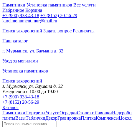
Памятники
Установка памятников
Все услуги
Избранное
Корзина
+7 (900) 938-43-18
+7 (8152) 20-56-29
karelmonument.mur@mail.ru
Поиск захоронений
Задать вопрос
Реквизиты
Наш каталог
г. Мурманск, ул. Баумана д. 32
Уход за могилами
Установка памятников
Поиск захоронений
г. Мурманск, ул. Баумана д. 32
Ежедневно с 10:00 до 19:00
+7 (900) 938-43-18
+7 (8152) 20-56-29
Каталог
Памятники
Портреты
Услуги
Оградки
Столики
Лавочки
Надгробн
плиты
Вазы
Таблички
Декор
Гравировка
Плитка
Комплексы
Цокол