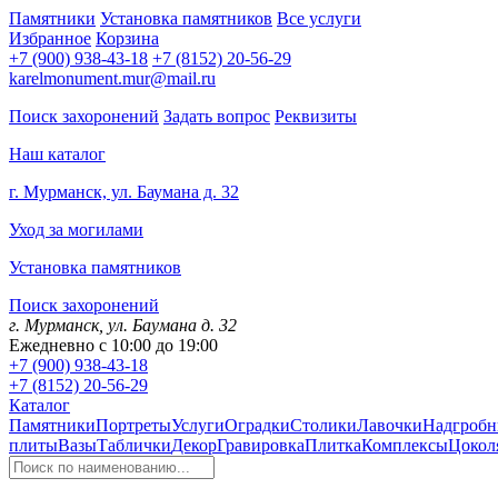
Памятники
Установка памятников
Все услуги
Избранное
Корзина
+7 (900) 938-43-18
+7 (8152) 20-56-29
karelmonument.mur@mail.ru
Поиск захоронений
Задать вопрос
Реквизиты
Наш каталог
г. Мурманск, ул. Баумана д. 32
Уход за могилами
Установка памятников
Поиск захоронений
г. Мурманск, ул. Баумана д. 32
Ежедневно с 10:00 до 19:00
+7 (900) 938-43-18
+7 (8152) 20-56-29
Каталог
Памятники
Портреты
Услуги
Оградки
Столики
Лавочки
Надгробн
плиты
Вазы
Таблички
Декор
Гравировка
Плитка
Комплексы
Цокол