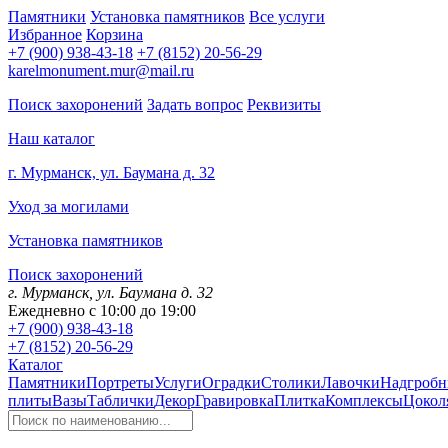
Памятники
Установка памятников
Все услуги
Избранное
Корзина
+7 (900) 938-43-18
+7 (8152) 20-56-29
karelmonument.mur@mail.ru
Поиск захоронений
Задать вопрос
Реквизиты
Наш каталог
г. Мурманск, ул. Баумана д. 32
Уход за могилами
Установка памятников
Поиск захоронений
г. Мурманск, ул. Баумана д. 32
Ежедневно с 10:00 до 19:00
+7 (900) 938-43-18
+7 (8152) 20-56-29
Каталог
Памятники
Портреты
Услуги
Оградки
Столики
Лавочки
Надгробн
плиты
Вазы
Таблички
Декор
Гравировка
Плитка
Комплексы
Цокол