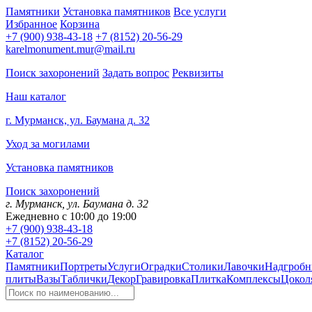
Памятники
Установка памятников
Все услуги
Избранное
Корзина
+7 (900) 938-43-18
+7 (8152) 20-56-29
karelmonument.mur@mail.ru
Поиск захоронений
Задать вопрос
Реквизиты
Наш каталог
г. Мурманск, ул. Баумана д. 32
Уход за могилами
Установка памятников
Поиск захоронений
г. Мурманск, ул. Баумана д. 32
Ежедневно с 10:00 до 19:00
+7 (900) 938-43-18
+7 (8152) 20-56-29
Каталог
Памятники
Портреты
Услуги
Оградки
Столики
Лавочки
Надгробн
плиты
Вазы
Таблички
Декор
Гравировка
Плитка
Комплексы
Цокол