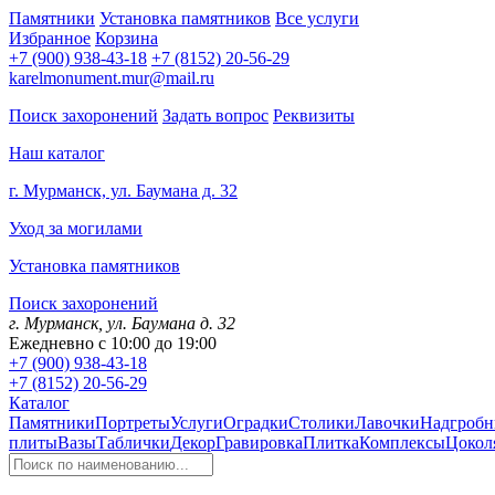
Памятники
Установка памятников
Все услуги
Избранное
Корзина
+7 (900) 938-43-18
+7 (8152) 20-56-29
karelmonument.mur@mail.ru
Поиск захоронений
Задать вопрос
Реквизиты
Наш каталог
г. Мурманск, ул. Баумана д. 32
Уход за могилами
Установка памятников
Поиск захоронений
г. Мурманск, ул. Баумана д. 32
Ежедневно с 10:00 до 19:00
+7 (900) 938-43-18
+7 (8152) 20-56-29
Каталог
Памятники
Портреты
Услуги
Оградки
Столики
Лавочки
Надгробн
плиты
Вазы
Таблички
Декор
Гравировка
Плитка
Комплексы
Цокол