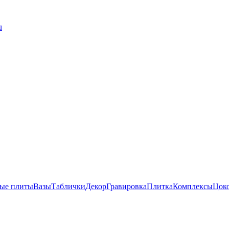
u
ые плиты
Вазы
Таблички
Декор
Гравировка
Плитка
Комплексы
Цок